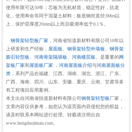
使用年限可达50年；芯板为无机材质，稳定性好，抗老
化，使用寿命等同于混凝土材料；板底钢丝直径3Mm以
上，保护层厚度20mm以上而且吸潮率低于0.1％。
钢骨架轻型板厂家
，河南省恒道新材料有限公司10年以
上研发和生产经验，
屋面板
、
钢骨架轻型外墙板
、
钢骨架
膨石轻型板
、
河南骨架隔墙板
、
河南楼层板
、是重要的
网
架板厂家
和
屋面板厂家
，
河南屋面板介绍
与
河南屋面板分
类
，系列产品在福建、江西、湖南、湖北、浙江、广东、
广西、海南、四川、山东、安徽、重庆、云南、甘肃等多
有工程项目应用案例。
本文出自河南省恒道新材料有限公司
钢骨架轻型板
厂家，
文章内容仅供参考，如您认为该页面内容侵犯您的权益，
请及时联系本网站进行处理。转载请注明出自
www.hengdaojituan.com。