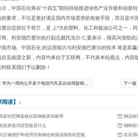
表示，中国石化将在“十四五”期间持续推进绿色产业升级和创新
放的要求，不仅是更好满足国内市场需求的有效手段，而且是中国
巴赛尔总部位于荷兰，是 上*大的塑料、化工和炼油公司之一，同
可商。利安德巴赛尔执行副总裁托克尔·仁曼表示，很高兴借助此
中国市场。中国石化 的运营能力与利安德巴赛尔的技术 将是双赢
载自见能源之新，内容均来自于互联网，不代表本站观点，内容
及时联系我们予以删除！
：
华为一周内公开多个电动汽车及自动驾驶相关*
下一篇
荐阅读】↓
隔热轻型板厂家
河南发泡水泥复合板安装
骨架轻型网架板比彩钢板更加耐用
钢边框
制及拼装式轻型板是什么
钢构轻
何正确维护和使用河南钢边框保温隔热轻型板
在应用