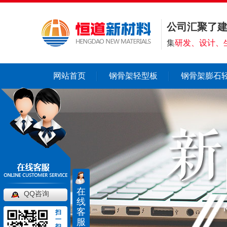
公司汇聚了
集
研发、设计、
网站首页
钢骨架轻型板
钢骨架膨石
在
QQ咨询
线
客
扫
一
服
扫