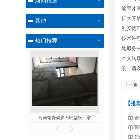
新闻报道
喻宝才
扩大开
其他
利安德
技术许
热门推荐
地服务
本文转
响，请
上一篇
【推
石轻型板
河南钢骨架膨石轻型板厂家
河南钢边框保温
钢
预
如