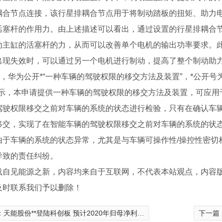
耦合节点连接，该行星排耦合节点用于将制动踏板的扭矩、助力
活塞杆的作用力。由上述描述可以看出，通过设置的行星排耦合
动主缸的活塞杆的力，从而可以改善单个电机的输出功率要求。
出现失效时，可以通过另一个电机进行制动，提高了整个制动助
日，华为公开*“一种车辆的驾驶权限的移交方法及装置”，*公开号为CN
显示，本申请提供一种车辆的驾驶权限的移交方法及装置，可应用
驾驶权限移交之前对车辆的系统的状态进行检验，只有在确认车
移交，实现了在智能车辆的驾驶权限移交之前对车辆的系统的状
由于车辆的系统的状态异常，尤其是与车辆可操作性/操控性密切
导致的责任纠纷。
载自见能源之新，内容均来自于互联网，不代表本站观点，内容
及时联系我们予以删除！
：
天能股份**登陆科创板 预计2020年归母净利润超22.5亿
下一篇