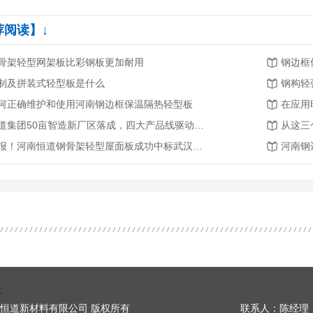
荐阅读】↓
骨架轻型网架板比彩钢板更加耐用
钢边框
制及拼装式轻型板是什么
钢构轻
何正确维护和使用河南钢边框保温隔热轻型板
在应用
恒道集团50亩智造新厂区落成，四大产品线驱动产业升级新征程
喜报！河南恒道钢骨架轻型屋面板成功中标武汉轨道交通3号线二期工程
河南钢
：
 河南省恒道新材料有限公司 版权所有
联系人：陈经理