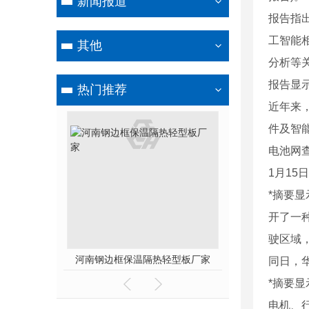
新闻报道
报告指
工智能
其他
分析等
报告显
热门推荐
近年来
件及智
电池网
1月15
*摘要
开了一
驶区域
轻型板厂家
河南钢边框保温隔热轻型板厂家
河南发泡水泥
同日，华
*摘要
电机、