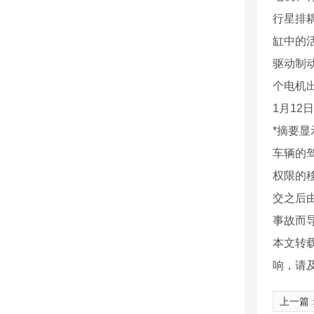
行星排
缸中的
驱动制
个电机
1月12
*摘要
车辆的
权限的
交之后
事故而
本文转
响，请
上一篇