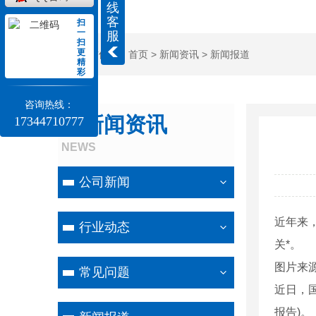
线
客
扫
一
服
扫
更
当前位置：
首页
>
新闻资讯
>
新闻报道
精
彩
咨询热线：
新闻资讯
17344710777
NEWS
公司新闻
近年来
行业动态
关*。
图片来
常见问题
近日，
报告)。