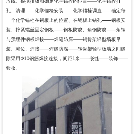
放线、根据排板图确定化学锚栓的位置——化学锚栓打
孔、清理——化学锚栓安装——化学锚栓调直——确定每
一个化学锚栓在钢板上的位置、在钢板上钻孔——钢板安
装、拧紧螺丝固定钢板——钢板防腐、角钢防腐——角钢
与预埋件钢板焊接——焊缝防腐——钢骨架轻型墙板吊
装、就位、焊接——焊缝防腐——钢骨架轻型板墙之间缝
隙采用Ф10钢筋焊接连接，间距1米——嵌缝——装饰——
验收。