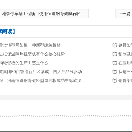
：
地铁停车场工程项目使用恒道钢骨架膨石轻型板
下一篇
荐阅读】↓
骨架轻型网架板一种新型建筑板材
钢骨架
边框保温隔热轻型板有什么核心优势
预制及
构轻强板的生产工艺是什么
在应用
恒道集团50亩智造新厂区落成，四大产品线驱动产业升级新征程
喜报！河南恒道钢骨架轻型屋面板成功中标武汉轨道交通3号线二期工程
钢骨架