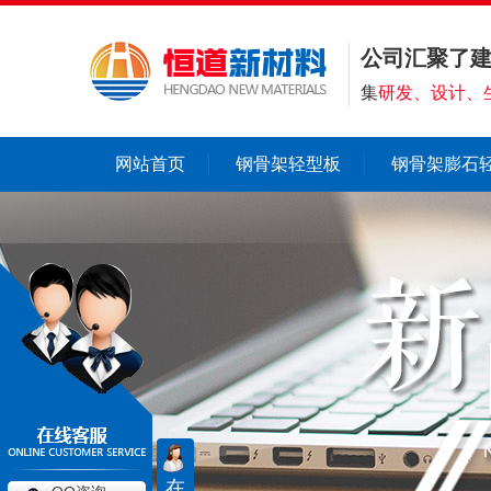
公司汇聚了
集
研发、设计、
网站首页
钢骨架轻型板
钢骨架膨石
在