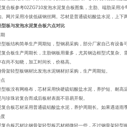
泥复合板参考02ZG710发泡水泥复合板图集，主肋、端肋采用
构。网片采用冷拔低碳钢丝网。芯材是普通硫铝酸盐水泥，上下
轻型板与发泡水泥复合板六点对比
周期
轻型板结构简单生产周期短，型钢易采购，部分厂家自己有设备
泥复合板生产周期长，主肋钢板用量多，尤其钢边框型式复杂、
存在尚不知晓，加工时间长，价格高。
钢骨架轻型板钢材比发泡水泥钢材好采购，生产周期短。
特点
轻型板没有网格布，芯材采用快硬硫铝酸盐水泥，养护短、耐高
泥与珍珠岩复合而成后板材表面不容易开裂。
隔热轻型板厂家
河南发泡水泥复合板安装
泥复合板芯材采用普通硫铝酸盐水泥，养护周期长。如果遇道雨
强度
泥复合板芯材比钢骨架轻型板芯材稍微轻一些，不过钢骨架轻型