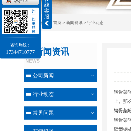
QQ咨询
线
客
扫
一
服
扫
当前位置：
首页
>
新闻资讯
>
行业动态
更
精
彩
咨询热线：
新闻资讯
17344710777
NEWS
公司新闻
钢骨架
行业动态
上。那
钢骨架
常见问题
钢骨架轻
壁型钢