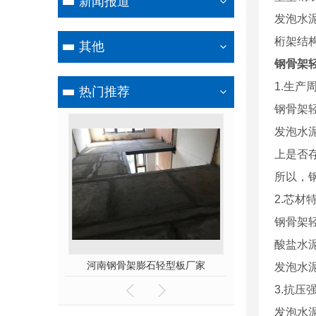
新闻报道
发泡水
桁架结
其他
钢骨架
1.生产
热门推荐
钢骨架
发泡水
上是否
所以，
2.芯材
钢骨架
酸盐水
石轻型板
河南钢骨架膨石轻型板厂家
河南钢边框保温
发泡水
3.抗压
发泡水