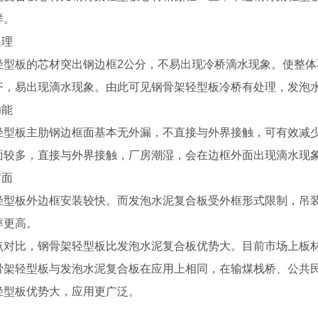
样。
处理
轻型板的芯材突出钢边框2公分，不易出现冷桥滴水现象。使整
齐，易出现滴水现象。由此可见钢骨架轻型板冷桥有处理，发泡
功能
轻型板主肋钢边框面基本无外漏，不直接与外界接触，可有效减
面较多，直接与外界接触，厂房潮湿，会在边框外面出现滴水现
方面
轻型板外边框安装较快。而发泡水泥复合板受外框形式限制，吊
率更高。
点对比，钢骨架轻型板比发泡水泥复合板优势大。目前市场上板
骨架轻型板与发泡水泥复合板在应用上相同，在输煤栈桥、公共
轻型板优势大，应用更广泛。