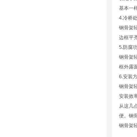
基本一
4.冷桥
钢骨架
边框平
5.防腐
钢骨架
框外露
6.安装
钢骨架
安装效
从这几
便。钢
钢骨架