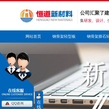
公司汇聚了
集
研发、设计、
网站首页
钢骨架轻型板
钢骨架膨石
在
QQ咨询
线