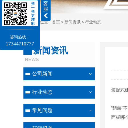
客
扫
一
服
扫
更
精
当前位置：
首页
>
新闻资讯
>
行业动态
彩
咨询热线：
17344710777
新闻资讯
NEWS
公司新闻
装配式
行业动态
“组装
常见问题
面板哪个