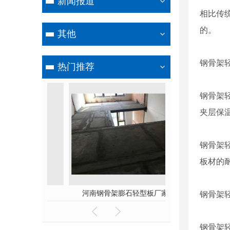
新闻报道
相比传
的。
其他
钢骨架轻
热门推荐
钢骨架
夹层保
钢骨架
板材的
石轻型板
河南钢骨架膨石轻型板厂家
河南钢边框保温
钢骨架
钢骨架