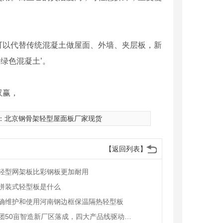
可以代替传统混凝土做屋面、外墙、夹层板，新
绿色混凝土’。
双赢，
：
北京钢骨架轻型屋面板厂家现货
【返回列表】
轻型网架板比彩钢板更加耐用
拼装式轻型板是什么
确维护和使用河南钢边框保温隔热轻型板
恒道集团50亩智造新厂区落成，四大产品线驱动产业升级新征程