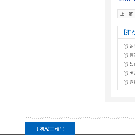
上一篇
【推
钢
预
如
手机站二维码