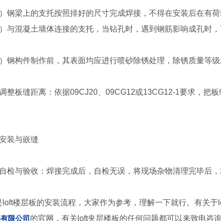
3）钢梁上的支托按照排好的尺寸完成焊接，不得在安装后在有荷
4）与混凝土墙体连接的支托，当钻孔时，遇到钢筋影响成孔时，
）钢构件制作前，其表面均应进行喷砂除锈处理，除锈质量等级应达到国标
、调整板缝距离：
依据09CJ20、09CG12或13CG12-1要
、安装与嵌缝
、自检与验收：焊接完成后，自检无误，将现场杂物清理完毕后，
loft楼层板的安装流程，大家作为参考，理解一下就行。有关于l
料有限公司
的官网，有关loft夹层楼板的任何问题都可以来致电咨