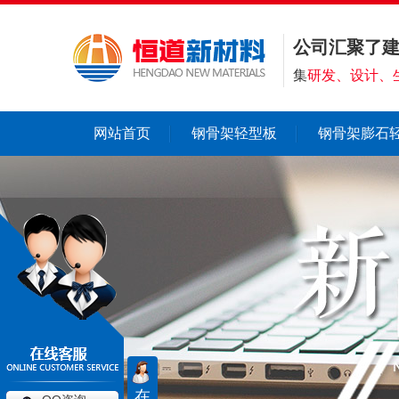
公司汇聚了
集
研发、设计、
网站首页
钢骨架轻型板
钢骨架膨石
在