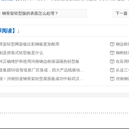
：
钢骨架轻型版的表面怎么处理？
下一篇
荐阅读】↓
骨架轻型网架板比彩钢板更加耐用
钢边框
制及拼装式轻型板是什么
钢构轻
何正确维护和使用河南钢边框保温隔热轻型板
在应用
恒道集团50亩智造新厂区落成，四大产品线驱动产业升级新征程
喜报！河南恒道钢骨架轻型屋面板成功中标武汉轨道交通3号线二期工程
河南钢