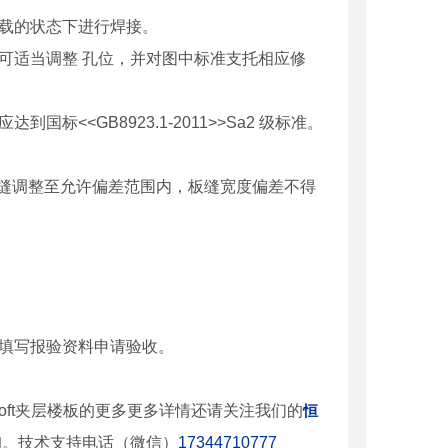
载的状态下进行焊接。
可适当调整 孔位，并对图中标准支托相应修
<<GB8923.1-2011>>Sa2 级标准。
求，把板缝调整至允许偏差范围内，板缝宽度偏差不得
填写报验资料申请验收。
oft夹层楼板的更多更多详情还请关注我们的
恒
询。技术支持电话（微信）
17344710777