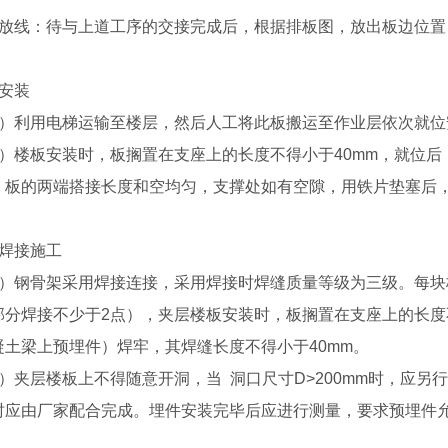
．放线：待与上道工序的交接完成后，根据排板图，放出板边位
．安装
1）利用电梯运输至楼层，然后人工将此板搬运至作业层依次就位
2）楼板安装时，板搁置在支座上的长度不得小于40mm，就位
；板的两端搭接长度和空均匀，支撑处如有空隙，用铁片垫塞后
、焊接施工
1）钢骨架采用焊接连接，采用焊接时焊缝质量等级为三级。每
部分焊接不少于2点），夹层楼板安装时，板搁置在支座上的长度
凝土梁上预埋件）焊牢，其焊缝长度不得小于40mm。
隔热轻型板厂家
河南发泡水泥复合板安装
2）夹层楼板上不得随意开洞，当 洞口尺寸D>200mm时，应
时应由厂家配合完成。埋件安装完毕后应进行测量，要求预埋件允
。