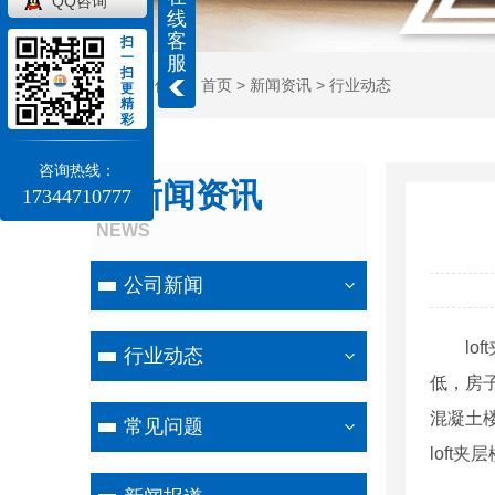
QQ咨询
线
客
扫
一
服
扫
当前位置：
首页
>
新闻资讯
>
行业动态
更
精
彩
咨询热线：
新闻资讯
17344710777
NEWS
公司新闻
l
行业动态
低，房
混凝土
常见问题
loft