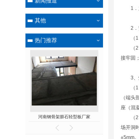
新闻报道
1
其他
2
（
热门推荐
（
接牢固
3
（
（端头
座（混
石轻型板
河南钢骨架膨石轻型板厂家
河南钢边框保温
（
场开洞
±5mm