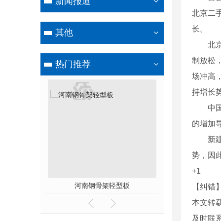
新闻报道
北京二
长。
其他
北京二
制放松
热门推荐
场冲高，
持增长
中国人
的增加
新建商
势，因此
+1
河南钢骨架轻型板
河南钢骨架
【纠错
本文转
及时联