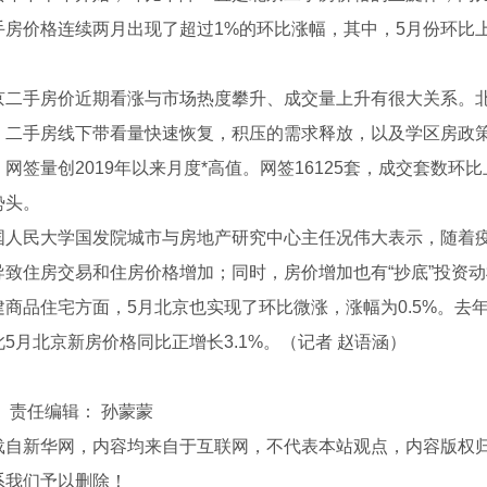
手房价格连续两月出现了超过1%的环比涨幅，其中，5月份环比上涨
手房价近期看涨与市场热度攀升、成交量上升有很大关系。北
，二手房线下带看量快速恢复，积压的需求释放，以及学区房政
网签量创2019年以来月度*高值。网签16125套，成交套数环
势头。
民大学国发院城市与房地产研究中心主任况伟大表示，随着疫
导致住房交易和住房价格增加；同时，房价增加也有“抄底”投资
品住宅方面，5月北京也实现了环比微涨，涨幅为0.5%。去
5月北京新房价格同比正增长3.1%。（记者 赵语涵）
膨石轻型板
河南钢骨架膨石轻型板厂家
河南钢边框保
】
责任编辑： 孙蒙蒙
载自新华网，内容均来自于互联网，不代表本站观点，内容版权
系我们予以删除！