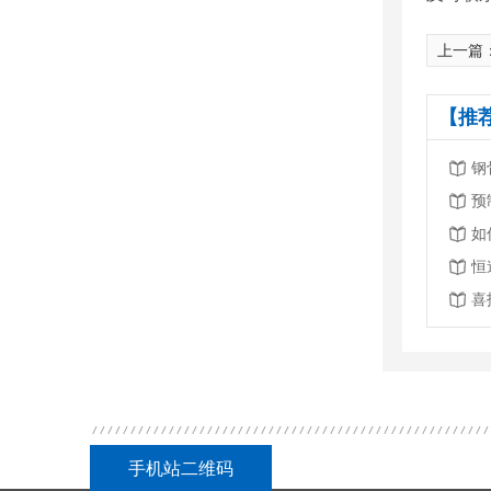
上一篇
【推
钢
预
如
手机站二维码