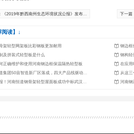
：
《2019年黔西南州生态环境状况公报》发布 生态环境质量总体为“良”
下一篇
荐阅读】↓
骨架轻型网架板比彩钢板更加耐用
钢边框
制及拼装式轻型板是什么
钢构轻
何正确维护和使用河南钢边框保温隔热轻型板
在应用
恒道集团50亩智造新厂区落成，四大产品线驱动产业升级新征程
喜报！河南恒道钢骨架轻型屋面板成功中标武汉轨道交通3号线二期工程
河南钢