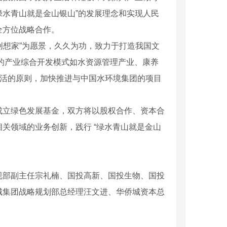
“绿水青山就是金山银山”的发展理念和实现人民
全方位战略合作。
创想家”为愿景，久久为功，致力于打造我国文
的产业综合开发模式如水资源管理产业、康养
生活的原则，加快推进与中国水环境集团的项目
成立绿色发展基金，双方将以股权合作、资本合
关领域的业务创新，践行 “绿水青山就是金山
规部副主任宗礼楠、国投高新、国投生物、国投
城集团战略规划部总经理汪文进、华侨城资本总