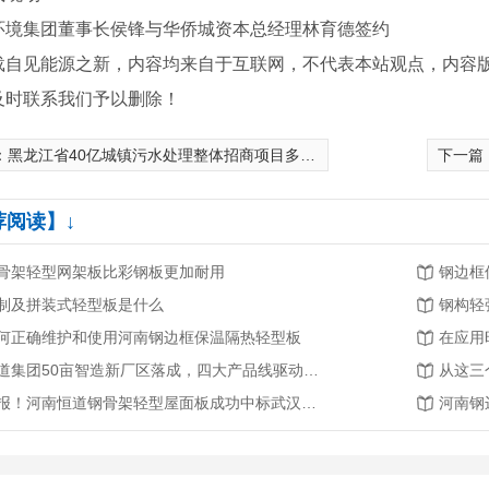
环境集团董事长侯锋与华侨城资本总经理林育德签约
载自见能源之新，内容均来自于互联网，不代表本站观点，内容
及时联系我们予以删除！
：
黑龙江省40亿城镇污水处理整体招商项目多包陆续释放
下一篇
荐阅读】↓
骨架轻型网架板比彩钢板更加耐用
钢边框
制及拼装式轻型板是什么
钢构轻
何正确维护和使用河南钢边框保温隔热轻型板
在应用
恒道集团50亩智造新厂区落成，四大产品线驱动产业升级新征程
喜报！河南恒道钢骨架轻型屋面板成功中标武汉轨道交通3号线二期工程
河南钢