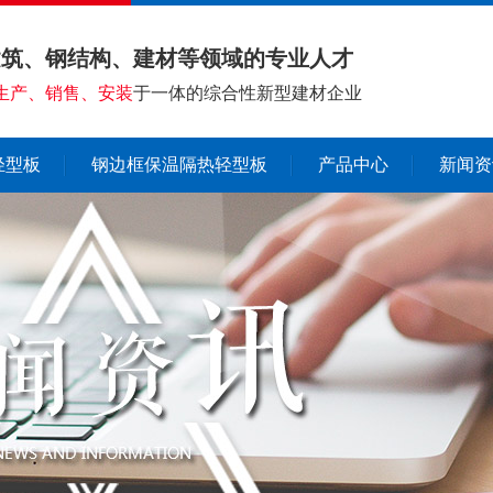
建筑、钢结构、建材等领域的专业人才
生产、销售、安装
于一体的综合性新型建材企业
轻型板
钢边框保温隔热轻型板
产品中心
新闻资