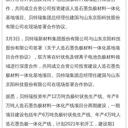
作，共同成立合资公司投资建设人造石墨负极材料一体化
基地项目。贝特瑞集团总经理任建国与山东京阳科技股份
有限公司在现场签署合作协议。
3月3日，贝特瑞新材料集团股份有限公司与山东京阳科技
股份有限公司签署《关于人造石墨负极材料一体化基地项
目合作协议》，双方将在针状焦及锂离子电池负极材料领
域进行深度合作，共同成立合资公司投资建设人造石墨负
极材料一体化基地项目。贝特瑞集团总经理任建国与山东
京阳科技股份有限公司在现场签署合作协议。
据悉，贝特瑞投资年产12万吨负极针状焦生产线、年产8
万吨人造石墨负极材料一体化产线项目分两期建设，一期
项目建设包括年产6万吨负极针状焦生产线、年产4万吨人
造石墨负极一体化产线，计划2021年初开工，建设期1