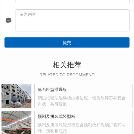
提交
相关推荐
RELATED TO RECOMMEND
膨石轻型泄爆板
钢边框轻型泄爆板由钢边框、轻质易碎芯材复合
而成，具有轻质…
预制及拼装式轻型板
预制及拼装式轻型板包含预制板和现场拼装式两
种。预制板包括…