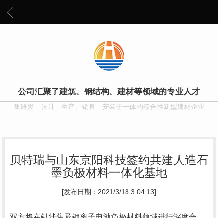
公司汇聚了建筑、钢结构、建材等领域的专业人才
集研发、设计、生产、销售、安装于一体的综合性新型建材企业
贝特瑞与山东京阳科技签约共建人造石
墨负极材料一体化基地
[发布日期：2021/3/18 3:04:13]
双方将在针状焦及锂离子电池负极材料领域进行深度合