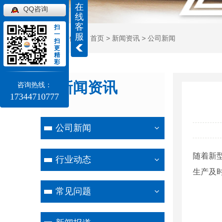
在
QQ咨询
线
客
扫
一
服
当前位置：
首页
>
新闻资讯
>
公司新闻
扫
更
精
彩
新闻资讯
咨询热线：
17344710777
NEWS
公司新闻
随着新
行业动态
生产及
常见问题