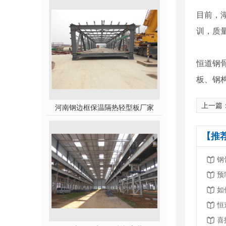
目前，
训，质
恒道钢
板、钢
上一篇
河南钢边框保温隔热轻型板厂家
【推
钢
预
如