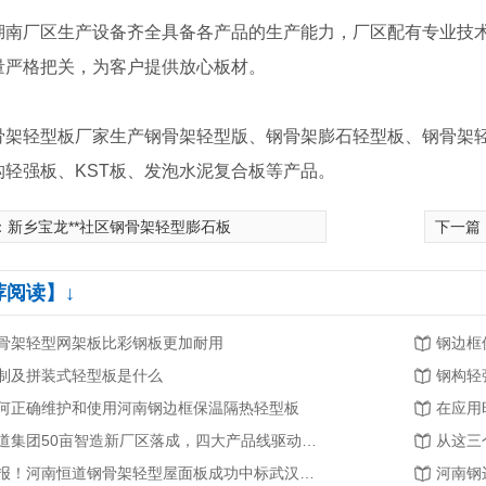
湖南厂区生产设备齐全具备各产品的生产能力，厂区配有专业技
量严格把关，为客户提供放心板材。
骨架轻型板厂家生产钢骨架轻型版、钢骨架膨石轻型板、钢骨架轻
构轻强板、KST板、发泡水泥复合板等产品。
：
新乡宝龙**社区钢骨架轻型膨石板
下一篇
荐阅读】↓
骨架轻型网架板比彩钢板更加耐用
钢边框
制及拼装式轻型板是什么
钢构轻
何正确维护和使用河南钢边框保温隔热轻型板
在应用
恒道集团50亩智造新厂区落成，四大产品线驱动产业升级新征程
喜报！河南恒道钢骨架轻型屋面板成功中标武汉轨道交通3号线二期工程
河南钢