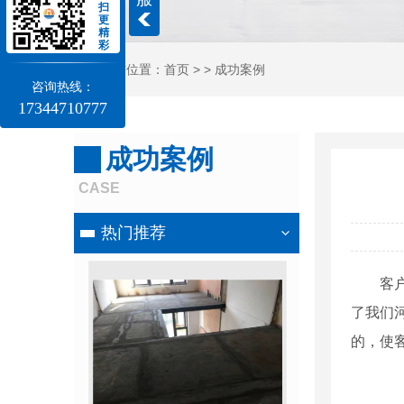
扫
更
精
彩
当前位置：
首页
> >
成功案例
咨询热线：
17344710777
成功案例
CASE
热门推荐
客
了我们
的，使