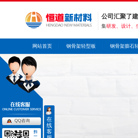
公司汇聚了
集
研发、设计、
网站首页
钢骨架轻型板
钢骨架膨石
在
QQ咨询
线
客
扫
一
服