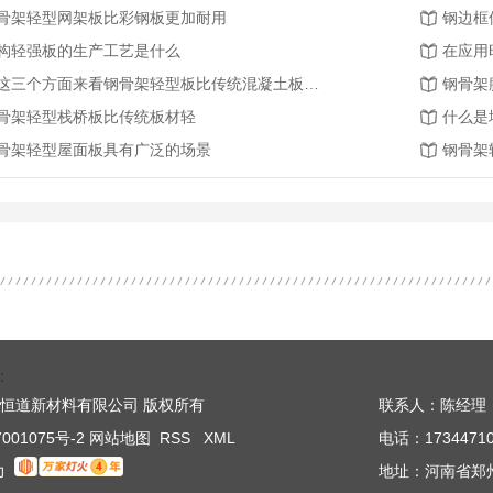
骨架轻型网架板比彩钢板更加耐用
钢边框
构轻强板的生产工艺是什么
在应用
从这三个方面来看钢骨架轻型板比传统混凝土板强的原因
钢骨架
骨架轻型栈桥板比传统板材轻
什么是
骨架轻型屋面板具有广泛的场景
钢骨架
：
 河南省恒道新材料有限公司 版权所有
联系人：陈经理
001075号-2
网站地图
RSS
XML
电话：17344710
力
地址：河南省郑州