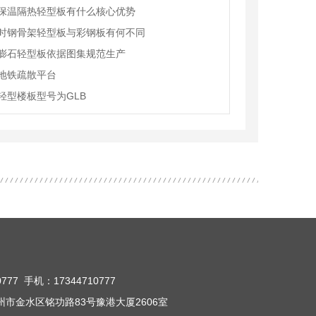
保温隔热轻型板有什么核心优势
时钢骨架轻型板与彩钢板有何不同
膨石轻型板依据图集规范生产
地铁疏散平台
轻型楼板型号为GLB
777 手机：17344710777
市金水区铭功路83号豫港大厦2606室