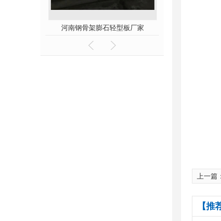
石轻型板
河南钢骨架膨石轻型板厂家
河南钢边框保温
上一篇
【推